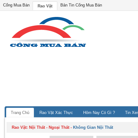
Cổng Mua Bán
Bản Tin Cổng Mua Bán
Rao Vặt
Trang Chủ
Rao Vặt Xác Thực
Hôm Nay Có Gì ?
Tin Xe
Rao Vặt:
Nội Thất - Ngoại Thất
-
Không Gian Nội Thất