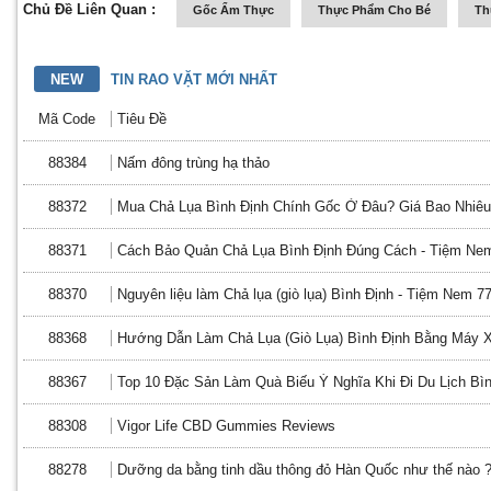
Chủ Đề Liên Quan :
Gốc Ẩm Thực
Thực Phẩm Cho Bé
Th
NEW
TIN RAO VẶT MỚI NHẤT
Mã Code
Tiêu Đề
88384
Nấm đông trùng hạ thảo
88372
Mua Chả Lụa Bình Định Chính Gốc Ở Đâu? Giá Bao Nhiê
88371
Cách Bảo Quản Chả Lụa Bình Định Đúng Cách - Tiệm Ne
88370
Nguyên liệu làm Chả lụa (giò lụa) Bình Định - Tiệm Nem 7
88368
Hướng Dẫn Làm Chả Lụa (Giò Lụa) Bình Định Bằng Máy X
88367
Top 10 Đặc Sản Làm Quà Biếu Ý Nghĩa Khi Đi Du Lịch Bìn
88308
Vigor Life CBD Gummies Reviews
88278
Dưỡng da bằng tinh dầu thông đỏ Hàn Quốc như thế nào 