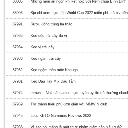
88005
Những món ăn ngon khi kết hợp với Nem chua Bình Định
88003
Địa chỉ xem trực tiếp World Cup 2022 miễn phí, có blv tiến
87991
Rượu đông trùng hạ thảo
87985
Kẹo dẻo trái cây đủ vị
87984
Kẹo vị trái cây
87983
Kẹo ngậm trái cây
87982
Kẹo ngậm thảo mộc Kasugai
87981
Kẹo Dâu Tây Mix Dâu Tằm
87974
mmwin - Nhà cái casino trực tuyến uy tín trả thưởng nhan
87969
Trở thành triệu phú đơn giản với MMWIN club
87945
Let's KETO Gummies Reviews 2022
87938
Vì sao nói măng là một thực phẩm giảm cân hiệu quả?