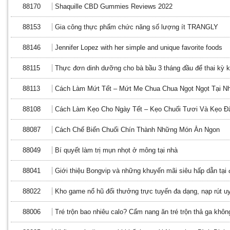
88170
Shaquille CBD Gummies Reviews 2022
88153
Gia công thực phẩm chức năng số lượng ít TRANGLY
88146
Jennifer Lopez with her simple and unique favorite foods
88115
Thực đơn dinh dưỡng cho bà bầu 3 tháng đầu để thai kỳ
88113
Cách Làm Mứt Tết – Mứt Me Chua Chua Ngọt Ngọt Tại N
88108
Cách Làm Kẹo Cho Ngày Tết – Kẹo Chuối Tươi Và Kẹo Đ
88087
Cách Chế Biến Chuối Chín Thành Những Món Ăn Ngon
88049
Bí quyết làm trị mụn nhọt ở mông tại nhà
88041
Giới thiệu Bongvip và những khuyến mãi siêu hấp dẫn tại 
88022
Kho game nổ hũ đổi thưởng trực tuyến đa dạng, nạp rút uy
88006
Tré trộn bao nhiêu calo? Cẩm nang ăn tré trộn thả ga khôn