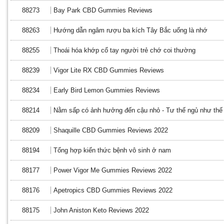
88273
Bay Park CBD Gummies Reviews
88263
Hướng dẫn ngâm rượu ba kích Tây Bắc uống là nhớ
88255
Thoái hóa khớp cổ tay người trẻ chớ coi thường
88239
Vigor Lite RX CBD Gummies Reviews
88234
Early Bird Lemon Gummies Reviews
88214
Nằm sấp có ảnh hưởng đến cậu nhỏ - Tư thế ngủ như thế n
88209
Shaquille CBD Gummies Reviews 2022
88194
Tổng hợp kiến thức bệnh vô sinh ở nam
88177
Power Vigor Me Gummies Reviews 2022
88176
Apetropics CBD Gummies Reviews 2022
88175
John Aniston Keto Reviews 2022