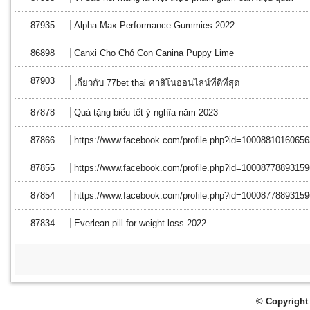
87935
Alpha Max Performance Gummies 2022
86898
Canxi Cho Chó Con Canina Puppy Lime
87903
เกี่ยวกับ 77bet thai คาสิโนออนไลน์ที่ดีที่สุด
87878
Quà tặng biếu tết ý nghĩa năm 2023
87866
https://www.facebook.com/profile.php?id=10008810160656
87855
https://www.facebook.com/profile.php?id=10008778893159
87854
https://www.facebook.com/profile.php?id=10008778893159
87834
Everlean pill for weight loss 2022
© Copyright