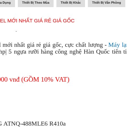
ia Dụng
Thiết Bị Theo Mùa
Thiết Bị Khác
Thiết Bị Văn Phòng
EL MỚI NHẤT GIÁ RẺ GIÁ GỐC
-
mới nhất giá rẻ giá gốc, cực chất lượng -
Máy lạ
hp| 5 ngựa rưỡi hàng công nghệ Hàn Quốc tiên t
000 vnđ (GỒM 10% VAT)
 ATNQ-488MLE6 R410a