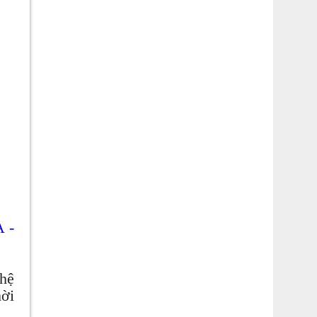
 -
hệ
ời