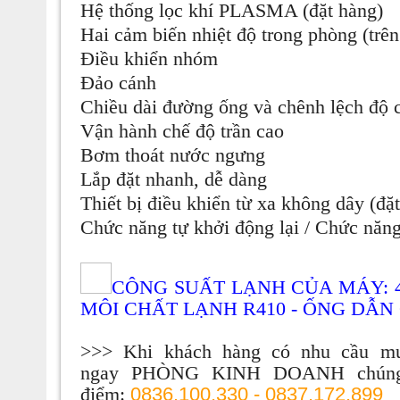
Hệ thống lọc khí PLASMA (đặt hàng)
Hai cảm biến nhiệt độ trong phòng (trên
Điều khiển nhóm
Đảo cánh
Chiều dài đường ống và chênh lệch độ c
Vận hành chế độ trần cao
Bơm thoát nước ngưng
Lắp đặt nhanh, dễ dàng
Thiết bị điều khiển từ xa không dây (đặ
Chức năng tự khởi động lại / Chức năn
CÔNG SUẤT LẠNH CỦA MÁY: 48
MÔI CHẤT LẠNH R410 - ỐNG DẪN
>>> Khi khách hàng có nhu cầu mu
ngay
PHÒNG KINH DOANH
chúng
điểm:
0836.100.330 - 0837.172.899