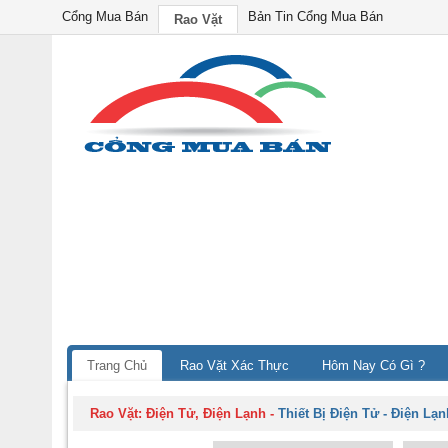
Cổng Mua Bán
Bản Tin Cổng Mua Bán
Rao Vặt
Trang Chủ
Rao Vặt Xác Thực
Hôm Nay Có Gì ?
Rao Vặt:
Điện Tử, Điện Lạnh
-
Thiết Bị Điện Tử - Điện Lạn