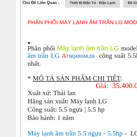
Chủ Đề Liên Quan :
Thiết Bị Điện Tử - Điện Lạnh
Đồ G
PHÂN PHỐI MÁY LẠNH ÂM TRẦN LG MOD
Phân phối
Máy lạnh âm trần LG
model 
âm trần LG
công suất 5.5
A
TNQ48GMLE6
nhất.
*
MÔ TẢ SẢN PHẨM CHI TIẾT
:
Giá:
35.400.
Xuất xứ:
Thái lan
Hãng sản xuất:
Máy lạnh LG
Công suất:
5.5 ngựa | 5.5 hp
Bảo hành:
1 năm
Máy lạnh âm trần 5.5 ngựa - 5.5hp
-
LG