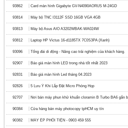
93862
Card màn hình Gigabyte GV-N4090AORUS M-24GD
93814
Máy bộ TNC I3112F SSD 16GB VGA 4GB
93813
Máy bộ Asus AIO A3202WBAK-WA024W
93812
Laptop HP Victus 16-d1185TX 7C0S3PA (Xanh)
93096
Tổng đài di động - Nâng cao trải nghiệm của khách hàng.
92907
Báo giá màn hình LED trong nhà tốt nhất 2023
92831
Báo giá màn hình Led tháng 04.2023
92826
5 Lưu Ý Khi Lắp Đặt Micro Phòng Họp
92707
Nơi bán máy phun khử khuẩn cloramin B Turbo BA6 gắn bì
90384
Cửa hàng bán máy photocopy tpHCM uy tín
90382
MÁY ÉP PHÔI TIỆN - 0903 459 555