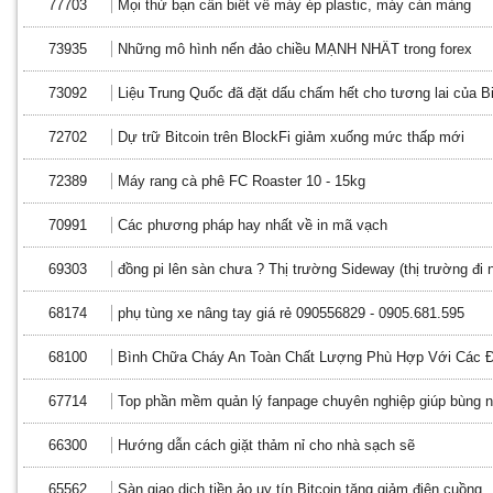
77703
Mọi thứ bạn cần biết về máy ép plastic, máy cán màng
73935
Những mô hình nến đảo chiều MẠNH NHẤT trong forex
73092
Liệu Trung Quốc đã đặt dấu chấm hết cho tương lai của Bi
72702
Dự trữ Bitcoin trên BlockFi giảm xuống mức thấp mới
72389
Máy rang cà phê FC Roaster 10 - 15kg
70991
Các phương pháp hay nhất về in mã vạch
69303
đồng pi lên sàn chưa ? Thị trường Sideway (thị trường đi n
68174
phụ tùng xe nâng tay giá rẻ 090556829 - 0905.681.595
68100
Bình Chữa Cháy An Toàn Chất Lượng Phù Hợp Với Các 
67714
Top phần mềm quản lý fanpage chuyên nghiệp giúp bùng 
66300
Hướng dẫn cách giặt thảm nỉ cho nhà sạch sẽ
65562
Sàn giao dịch tiền ảo uy tín Bitcoin tăng giảm điên cuồng