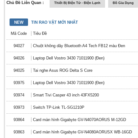
Chủ Đề Liên Quan :
Thiết Bị Điện Tử - Điện Lạnh
Đồ Gia Dụng
NEW
TIN RAO VẶT MỚI NHẤT
Mã Code
Tiêu Đề
94027
Chuột không dây Bluetooth A4 Tech FB12 màu Đen
94026
Laptop Dell Vostro 3430 71011900 (Đen)
94025
Tai nghe Asus ROG Delta S Core
93975
Laptop Dell Vostro 3430 71011900 (Đen)
93974
Smart Tivi Casper 43 inch 43FX5200
93973
Switch TP-Link TL-SG1210P
93864
Card màn hình Gigabyte GV-N4070AORUS M-12GD
93863
Card màn hình Gigabyte GV-N4080AORUSX WB-16GD