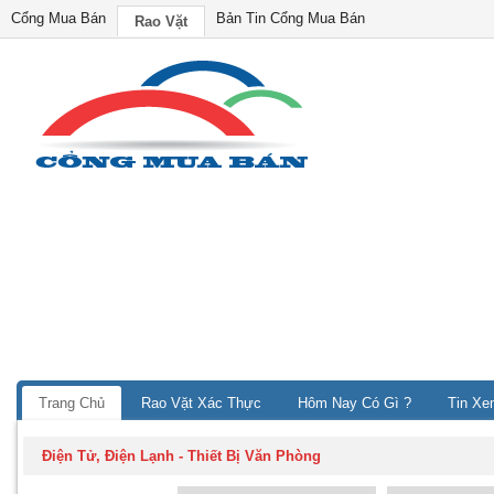
Cổng Mua Bán
Bản Tin Cổng Mua Bán
Rao Vặt
Trang Chủ
Rao Vặt Xác Thực
Hôm Nay Có Gì ?
Tin Xe
Điện Tử, Điện Lạnh
-
Thiết Bị Văn Phòng