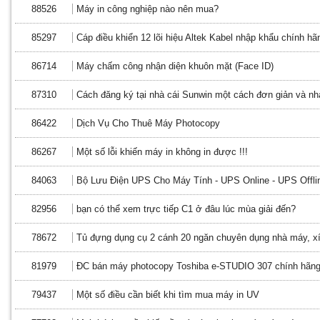
88526
Máy in công nghiệp nào nên mua?
85297
Cáp điều khiển 12 lõi hiệu Altek Kabel nhập khẩu chính hã
86714
Máy chấm công nhận diện khuôn mặt (Face ID)
87310
Cách đăng ký tại nhà cái Sunwin một cách đơn giản và n
86422
Dịch Vụ Cho Thuê Máy Photocopy
86267
Một số lỗi khiến máy in không in được !!!
84063
Bộ Lưu Điện UPS Cho Máy Tính - UPS Online - UPS Offli
82956
bạn có thể xem trực tiếp C1 ở đâu lúc mùa giải đến?
78672
Tủ đựng dụng cụ 2 cánh 20 ngăn chuyên dụng nhà máy, xí
81979
ĐC bán máy photocopy Toshiba e-STUDIO 307 chính hãn
79437
Một số điều cần biết khi tìm mua máy in UV