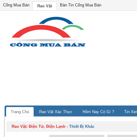
Cổng Mua Bán
Bản Tin Cổng Mua Bán
Rao Vặt
Trang Chủ
Rao Vặt Xác Thực
Hôm Nay Có Gì ?
Tin Xe
Rao Vặt:
Điện Tử, Điện Lạnh
-
Thiết Bị Khác