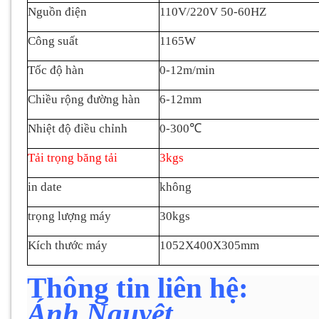
Nguồn điện
110V/220V 50-60HZ
Công suất
1165W
Tốc độ hàn
0-12m/min
Chiều rộng đường hàn
6-12mm
Nhiệt độ điều chỉnh
0-300
℃
Tải trọng băng tải
3kgs
in date
không
trọng lượng máy
30kgs
Kích thước máy
1052X400X305mm
Thông tin liên hệ:
Ánh Nguy
ệ
t