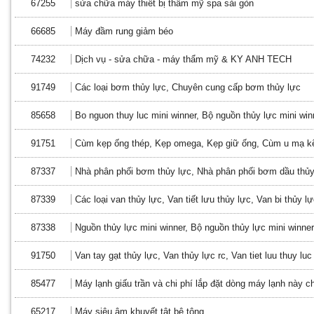
67255
sửa chữa máy thiết bị thẩm mỹ spa sài gòn
66685
Máy đầm rung giảm béo
74232
Dịch vụ - sửa chữa - máy thẩm mỹ & KY ANH TECH
91749
Các loại bơm thủy lực, Chuyên cung cấp bơm thủy lực
85658
Bo nguon thuy luc mini winner, Bộ nguồn thủy lực mini win
91751
Cùm kẹp ống thép, Kẹp omega, Kẹp giữ ống, Cùm u mạ k
87337
Nhà phân phối bơm thủy lực, Nhà phân phối bơm dầu thủy
87339
Các loại van thủy lực, Van tiết lưu thủy lực, Van bi thủy l
87338
Nguồn thủy lực mini winner, Bộ nguồn thủy lực mini winner
91750
Van tay gạt thủy lực, Van thủy lực rc, Van tiet luu thuy luc
85477
Máy lạnh giấu trần và chi phí lắp đặt dòng máy lạnh này 
65217
Máy siêu âm khuyết tật bê tông