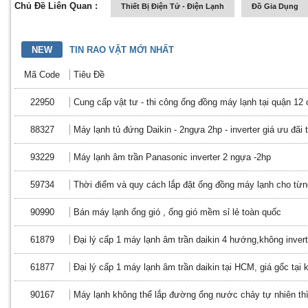
Chủ Đề Liên Quan :
Thiết Bị Điện Tử - Điện Lạnh
Đồ Gia Dụng
NEW
TIN RAO VẶT MỚI NHẤT
Mã Code
Tiêu Đề
22950
Cung cấp vật tư - thi công ống đồng máy lạnh tại quận 12
88327
Máy lạnh tủ đứng Daikin - 2ngựa 2hp - inverter giá ưu đãi
93229
Máy lạnh âm trần Panasonic inverter 2 ngựa -2hp
59734
Thời điểm và quy cách lắp đặt ống đồng máy lạnh cho từng
90990
Bán máy lạnh ống gió , ống gió mềm sỉ lẻ toàn quốc
61879
Đại lý cấp 1 máy lạnh âm trần daikin 4 hướng,không inverte
61877
Đại lý cấp 1 máy lạnh âm trần daikin tại HCM, giá gốc tại 
90167
Máy lạnh không thể lắp đường ống nước chảy tự nhiên thì