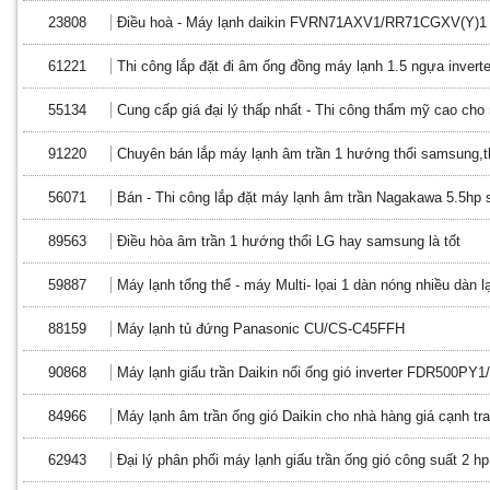
23808
Điều hoà - Máy lạnh daikin FVRN71AXV1/RR71CGXV(Y)1
61221
Thi công lắp đặt đi âm ống đồng máy lạnh 1.5 ngựa inverte
55134
Cung cấp giá đại lý thấp nhất - Thi công thẩm mỹ cao cho
91220
Chuyên bán lắp máy lạnh âm trần 1 hướng thổi samsung,t
56071
Bán - Thi công lắp đặt máy lạnh âm trần Nagakawa 5.5hp si
89563
Điều hòa âm trần 1 hướng thổi LG hay samsung là tốt
59887
Máy lạnh tổng thể - máy Multi- lọai 1 dàn nóng nhiều dàn 
88159
Máy lạnh tủ đứng Panasonic CU/CS-C45FFH
90868
Máy lạnh giấu trần Daikin nối ống gió inverter FDR500P
84966
Máy lạnh âm trần ống gió Daikin cho nhà hàng giá cạnh tr
62943
Đại lý phân phối máy lạnh giấu trần ống gió công suất 2 hp