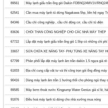
89561
Máy lạnh giấu trần ống gió Daikin FDBNQ24MV1V/RNQ2
62541
Cần mua máy lạnh tủ đứng Nagakawa 5hp, liên hệ ngay Tri
84346
Cầu chì công nghiệp , cầu chì động cơ, cầu chì tủ điện
83636
CHỔI THAN CÔNG NGHIỆP CHO CÁC NHÀ MÁY THÉP
67722
Lắp đặt máy lạnh giấu trần ống gió 1.5hp có những chi phí 
33657
SỬA CHỮA XE NÂNG TAY- PHỤ TÙNG XE NÂNG TAY 
67799
Phân phối lắp đặt máy lạnh âm trần daikin 1.5 ngựa giá r
61833
Địa chỉ cung cấp vât tư và thi công trọn gói ống đồng máy 
90416
Dùng máy lạnh âm trần 1 hướng thổi cho phòng ngủ thay 
89585
Máy bơm thoát nước Kingpump Water Genius giá sỉ lẻ, hà
91876
Điều hoà máy lạnh tủ đứng cho nhà xưởng mua nóng