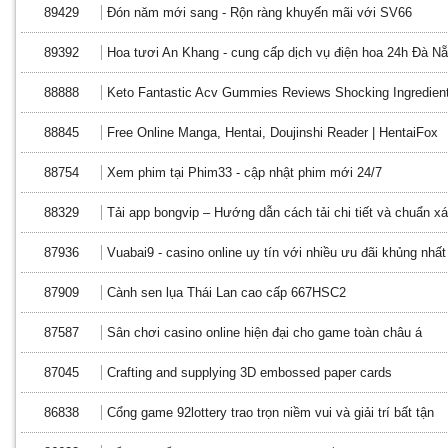
89429
Đón năm mới sang - Rộn ràng khuyến mãi với SV66
89392
Hoa tươi An Khang - cung cấp dịch vụ điện hoa 24h Đà N
88888
Keto Fantastic Acv Gummies Reviews Shocking Ingredien
88845
Free Online Manga, Hentai, Doujinshi Reader | HentaiFox
88754
Xem phim tại Phim33 - cập nhật phim mới 24/7
88329
Tải app bongvip – Hướng dẫn cách tải chi tiết và chuẩn x
87936
Vuabai9 - casino online uy tín với nhiều ưu đãi khủng nhất
87909
Cành sen lụa Thái Lan cao cấp 667HSC2
87587
Sân chơi casino online hiện đại cho game toàn châu á
87045
Crafting and supplying 3D embossed paper cards
86838
Cổng game 92lottery trao trọn niềm vui và giải trí bất tận