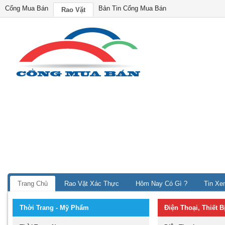
Cổng Mua Bán
Bản Tin Cổng Mua Bán
Rao Vặt
Trang Chủ
Rao Vặt Xác Thực
Hôm Nay Có Gì ?
Tin Xe
Thời Trang - Mỹ Phẩm
Điện Thoại, Thiết 