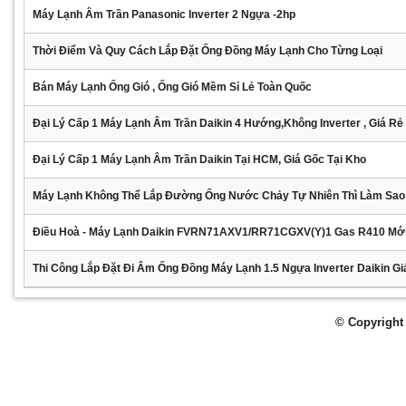
Máy Lạnh Âm Trần Panasonic Inverter 2 Ngựa -2hp
Thời Điểm Và Quy Cách Lắp Đặt Ống Đồng Máy Lạnh Cho Từng Loại
Bán Máy Lạnh Ống Gió , Ống Gió Mềm Sỉ Lẻ Toàn Quốc
Đại Lý Cấp 1 Máy Lạnh Âm Trần Daikin 4 Hướng,không Inverter , Giá Rẻ
Đại Lý Cấp 1 Máy Lạnh Âm Trần Daikin Tại HCM, Giá Gốc Tại Kho
Máy Lạnh Không Thể Lắp Đường Ống Nước Chảy Tự Nhiên Thì Làm Sao
Điều Hoà - Máy Lạnh Daikin FVRN71AXV1/RR71CGXV(Y)1 Gas R410 Mớ
Thi Công Lắp Đặt Đi Âm Ống Đồng Máy Lạnh 1.5 Ngựa Inverter Daikin Gi
© Copyright