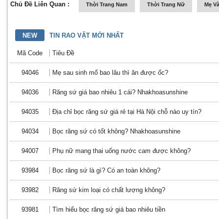
Chủ Đề Liên Quan :
Thời Trang Nam
Thời Trang Nữ
Mẹ Và
NEW
TIN RAO VẶT MỚI NHẤT
Mã Code
Tiêu Đề
94046
Mẹ sau sinh mổ bao lâu thì ăn được ốc?
94036
Răng sứ giá bao nhiêu 1 cái? Nhakhoasunshine
94035
Địa chỉ bọc răng sứ giá rẻ tại Hà Nội chỗ nào uy tín?
94034
Bọc răng sứ có tốt không? Nhakhoasunshine
94007
Phụ nữ mang thai uống nước cam được không?
93984
Bọc răng sứ là gì? Có an toàn không?
93982
Răng sứ kim loại có chất lượng không?
93981
Tìm hiểu bọc răng sứ giá bao nhiêu tiền