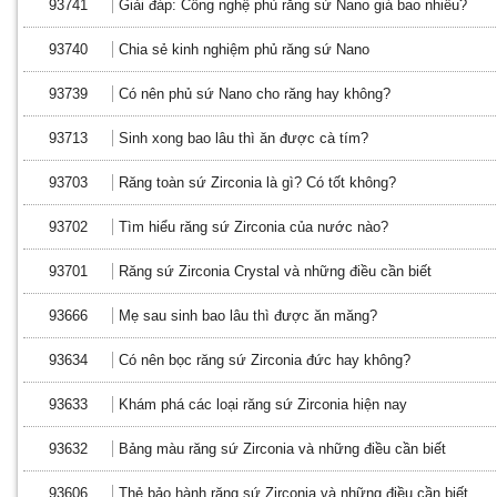
93741
Giải đáp: Công nghệ phủ răng sứ Nano giá bao nhiêu?
93740
Chia sẻ kinh nghiệm phủ răng sứ Nano
93739
Có nên phủ sứ Nano cho răng hay không?
93713
Sinh xong bao lâu thì ăn được cà tím?
93703
Răng toàn sứ Zirconia là gì? Có tốt không?
93702
Tìm hiểu răng sứ Zirconia của nước nào?
93701
Răng sứ Zirconia Crystal và những điều cần biết
93666
Mẹ sau sinh bao lâu thì được ăn măng?
93634
Có nên bọc răng sứ Zirconia đức hay không?
93633
Khám phá các loại răng sứ Zirconia hiện nay
93632
Bảng màu răng sứ Zirconia và những điều cần biết
93606
Thẻ bảo hành răng sứ Zirconia và những điều cần biết