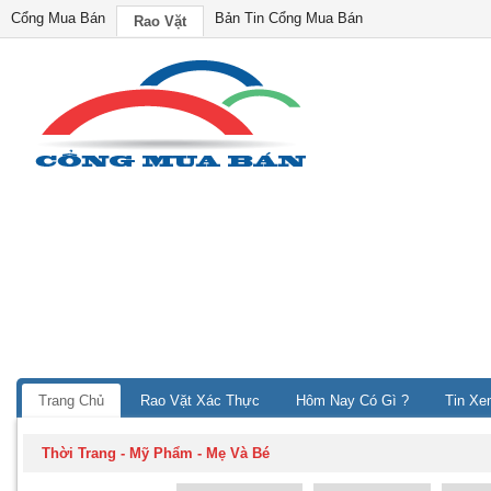
Cổng Mua Bán
Bản Tin Cổng Mua Bán
Rao Vặt
Trang Chủ
Rao Vặt Xác Thực
Hôm Nay Có Gì ?
Tin Xe
Thời Trang - Mỹ Phẩm
-
Mẹ Và Bé