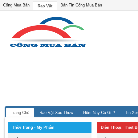
Cổng Mua Bán
Bản Tin Cổng Mua Bán
Rao Vặt
Trang Chủ
Rao Vặt Xác Thực
Hôm Nay Có Gì ?
Tin Xe
Thời Trang - Mỹ Phẩm
Điện Thoại, Thiết 