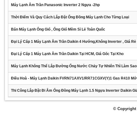
Máy Lạnh Âm Trần Panasonic Inverter 2 Ngựa -2hp
Thời Điểm Và Quy Cách Lắp Đặt Ống Đồng Máy Lạnh Cho Từng Loại
Bán Máy Lạnh Ống Gió , Ống Gió Mềm Sỉ Lẻ Toàn Quốc
Đại Lý Cấp 1 Máy Lạnh Âm Trần Daikin 4 Hướng,không Inverter , Giá Rẻ
Đại Lý Cấp 1 Máy Lạnh Âm Trần Daikin Tại HCM, Giá Gốc Tại Kho
Máy Lạnh Không Thể Lắp Đường Ống Nước Chảy Tự Nhiên Thì Làm Sao
Điều Hoà - Máy Lạnh Daikin FVRN71AXV1/RR71CGXV(Y)1 Gas R410 Mớ
Thi Công Lắp Đặt Đi Âm Ống Đồng Máy Lạnh 1.5 Ngựa Inverter Daikin Gi
© Copyright